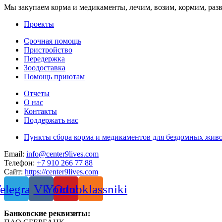
Мы закупаем корма и медикаменты, лечим, возим, кормим, раз
Проекты
Срочная помощь
Пристройство
Передержка
Зоодоставка
Помощь приютам
Отчеты
О нас
Контакты
Поддержать нас
Пункты сбора корма и медикаментов для бездомных жив
Email:
info@center9lives.com
Телефон:
+7 910 266 77 88
Сайт:
https://center9lives.com
elegram
Vk
Youtube
Odnoklassniki
Банковские реквизиты: