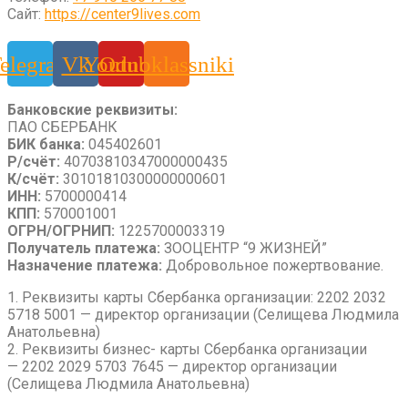
Сайт:
https://center9lives.com
elegram
Vk
Youtube
Odnoklassniki
Банковские реквизиты:
ПАО СБЕРБАНК
БИК банка:
045402601
Р/счёт:
40703810347000000435
К/счёт:
30101810300000000601
ИНН:
5700000414
КПП:
570001001
ОГРН/ОГРНИП:
1225700003319
Получатель платежа:
ЗООЦЕНТР “9 ЖИЗНЕЙ”
Назначение платежа:
Добровольное пожертвование.
1. Реквизиты карты Сбербанка организации: 2202 2032
5718 5001 — директор организации (Селищева Людмила
Анатольевна)
2. Реквизиты бизнес- карты Сбербанка организации
— 2202 2029 5703 7645 — директор организации
(Селищева Людмила Анатольевна)