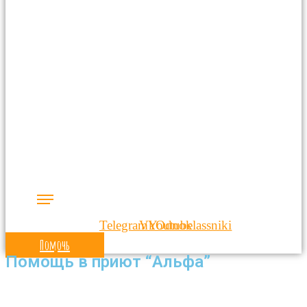
Telegram
Vk
Youtube
Odnoklassniki
Помочь
Помощь в приют “Альфа”