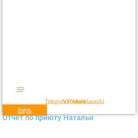
Telegram
Vk
Youtube
Odnoklassniki
Помочь
Отчет по приюту Натальи