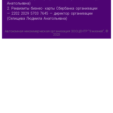
Анатольевна)
2. Реквизиты бизнес- карты Сбербанка организации
— 2202 2029 5703 7645 — директор организации
(Селищева Людмила Анатольевна)
Автономная некоммерческая организация ЗООЦЕНТР "9 жизней", ©
2023