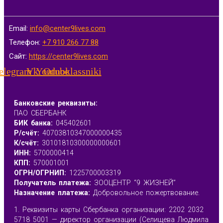
Email:
info@center9lives.com
Телефон:
+7 910 266 77 88
Сайт:
https://center9lives.com
elegram
Vk
Youtube
Odnoklassniki
Банковские реквизиты:
ПАО СБЕРБАНК
БИК банка:
045402601
Р/счёт:
40703810347000000435
К/счёт:
30101810300000000601
ИНН:
5700000414
КПП:
570001001
ОГРН/ОГРНИП:
1225700003319
Получатель платежа:
ЗООЦЕНТР “9 ЖИЗНЕЙ”
Назначение платежа:
Добровольное пожертвование.
1. Реквизиты карты Сбербанка организации: 2202 2032
5718 5001 — директор организации (Селищева Людмила