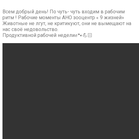
Всем добрый день! По чуть- чуть входим в рабочим
ритм ! Рабочие моменты АНО зооцентр « 9 жизней»
Животные не лгут, не критикуют, они не вымещают на
нас своё недовольство.
Продуктивной рабочей недели✊🐾💪🏻