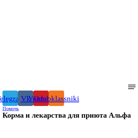
elegram
Vk
Youtube
Odnoklassniki
Помочь
Корма и лекарства для приюта Альфа