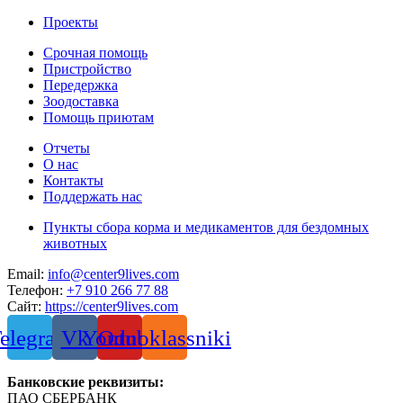
Проекты
Срочная помощь
Пристройство
Передержка
Зоодоставка
Помощь приютам
Отчеты
О нас
Контакты
Поддержать нас
Пункты сбора корма и медикаментов для бездомных
животных
Email:
info@center9lives.com
Телефон:
+7 910 266 77 88
Сайт:
https://center9lives.com
elegram
Vk
Youtube
Odnoklassniki
Банковские реквизиты:
ПАО СБЕРБАНК