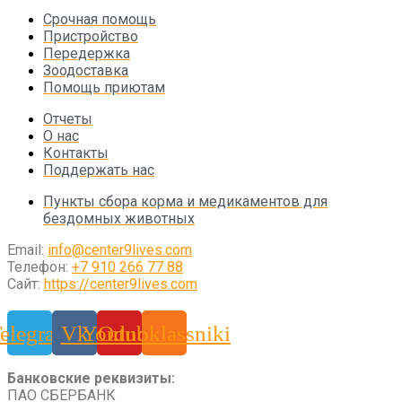
Срочная помощь
Пристройство
Передержка
Зоодоставка
Помощь приютам
Отчеты
О нас
Контакты
Поддержать нас
Пункты сбора корма и медикаментов для
бездомных животных
Email:
info@center9lives.com
Телефон:
+7 910 266 77 88
Сайт:
https://center9lives.com
elegram
Vk
Youtube
Odnoklassniki
Банковские реквизиты:
ПАО СБЕРБАНК