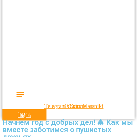
Telegram
Vk
Youtube
Odnoklassniki
Помочь
Начнем год с добрых дел! 🎄 Как мы
вместе заботимся о пушистых