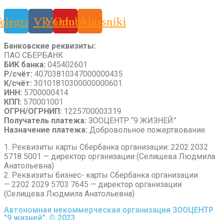
elegram
Vk
Youtube
Odnoklassniki
Банковские реквизиты:
ПАО СБЕРБАНК
БИК банка:
045402601
Р/счёт:
40703810347000000435
К/счёт:
30101810300000000601
ИНН:
5700000414
КПП:
570001001
ОГРН/ОГРНИП:
1225700003319
Получатель платежа:
ЗООЦЕНТР “9 ЖИЗНЕЙ”
Назначение платежа:
Добровольное пожертвование.
1. Реквизиты карты Сбербанка организации: 2202 2032
5718 5001 — директор организации (Селищева Людмила
Анатольевна)
2. Реквизиты бизнес- карты Сбербанка организации
— 2202 2029 5703 7645 — директор организации
(Селищева Людмила Анатольевна)
Автономная некоммерческая организация ЗООЦЕНТР
"9 жизней", © 2023