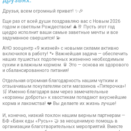
друзьях.
Друзья, всем огромный привет! ✨🎉
Еще раз от всей души поздравляю вас с Новым 2026
годом и светлым Рождеством! 🎄🥂 Пусть этот год
щедро исполнит ваши самые заветные мечты и все
задуманное свершится! 💫
АНО зооцентр «9 жизней» с новыми силами активно
включился в работу! 🐾 Важнейшая задача — обеспечить
наших пушистых подопечных жизненно необходимым
сухим и влажным кормом. 🥫 Это — основа их здорового
и сбалансированного питания!
Отдельная огромная благодарность нашим чутким и
отзывчивым покупателям сети магазинов «Пятерочка»!
🛒 Именно благодаря вам через замечательные
«корзины доброты» к хвостикам попадают вкуснейшие
корма и лакомства! ❤️ Вы делаете их жизнь лучше!
И, конечно, низкий поклон нашим верным партнерам —
БФ «Банк еды «Русь»» 🤝 за неоценимую помощь в
организации благотворительных мероприятий. Вместе