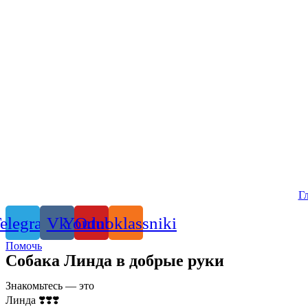
Г
elegram
Vk
Youtube
Odnoklassniki
Помочь
Собака Линда в добрые руки
Знакомьтесь — это
Линда ❣️❣️❣️