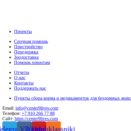
Проекты
Срочная помощь
Пристройство
Передержка
Зоодоставка
Помощь приютам
Отчеты
О нас
Контакты
Поддержать нас
Пункты сбора корма и медикаментов для бездомных жив
Email:
info@center9lives.com
Телефон:
+7 910 266 77 88
Сайт:
https://center9lives.com
elegram
Vk
Youtube
Odnoklassniki