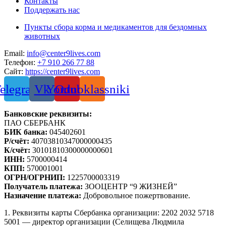
Контакты
Поддержать нас
Пункты сбора корма и медикаментов для бездомных
животных
Email:
info@center9lives.com
Телефон:
+7 910 266 77 88
Сайт:
https://center9lives.com
elegram
Vk
Youtube
Odnoklassniki
Банковские реквизиты:
ПАО СБЕРБАНК
БИК банка:
045402601
Р/счёт:
40703810347000000435
К/счёт:
30101810300000000601
ИНН:
5700000414
КПП:
570001001
ОГРН/ОГРНИП:
1225700003319
Получатель платежа:
ЗООЦЕНТР “9 ЖИЗНЕЙ”
Назначение платежа:
Добровольное пожертвование.
1. Реквизиты карты Сбербанка организации: 2202 2032 5718
5001 — директор организации (Селищева Людмила