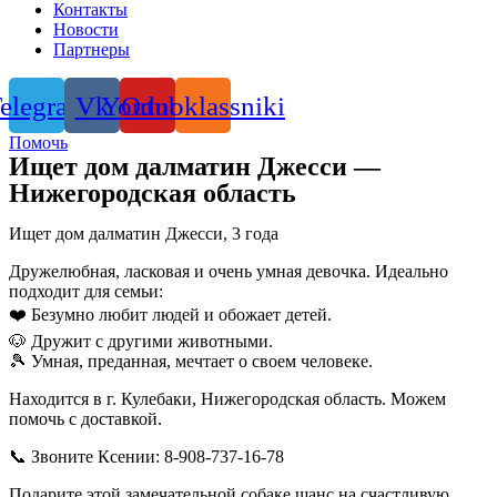
Контакты
Новости
Партнеры
elegram
Vk
Youtube
Odnoklassniki
Помочь
Ищет дом далматин Джесси —
Нижегородская область
Ищет дом далматин Джесси, 3 года
Дружелюбная, ласковая и очень умная девочка. Идеально
подходит для семьи:
❤️ Безумно любит людей и обожает детей.
🐶 Дружит с другими животными.
🎾 Умная, преданная, мечтает о своем человеке.
Находится в г. Кулебаки, Нижегородская область. Можем
помочь с доставкой.
📞 Звоните Ксении: 8-908-737-16-78
Подарите этой замечательной собаке шанс на счастливую