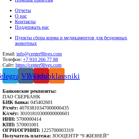
Отчеты
О нас
Контакты
Поддержать нас
Пункты сбора корма и медикаментов для бездомных
животных
Email:
info@center9lives.com
Телефон:
+7 910 266 77 88
Сайт:
https://center9lives.com
elegram
Vk
Youtube
Odnoklassniki
Банковские реквизиты:
ПАО СБЕРБАНК
БИК банка:
045402601
Р/счёт:
40703810347000000435
К/счёт:
30101810300000000601
ИНН:
5700000414
КПП:
570001001
ОГРН/ОГРНИП:
1225700003319
Получатель платежа:
ЗООЦЕНТР “9 ЖИЗНЕЙ”