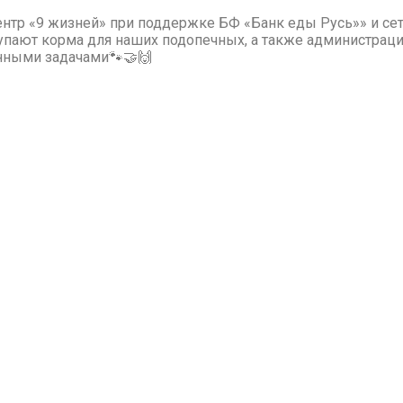
нтр «9 жизней» при поддержке БФ «Банк еды Русь»» и сет
пают корма для наших подопечных, а также администраци
нными задачами🐾🤝🙌