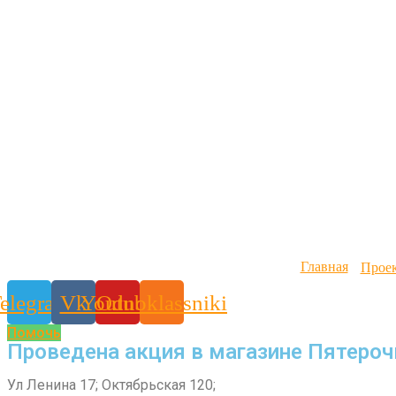
Главная
Прое
elegram
Vk
Youtube
Odnoklassniki
Помочь
Проведена акция в магазине Пятероч
Ул Ленина 17; Октябрьская 120;