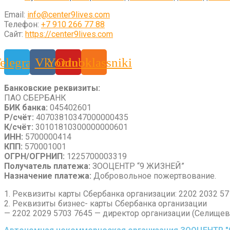
Email:
info@center9lives.com
Телефон:
+7 910 266 77 88
Сайт:
https://center9lives.com
elegram
Vk
Youtube
Odnoklassniki
Банковские реквизиты:
ПАО СБЕРБАНК
БИК банка:
045402601
Р/счёт:
40703810347000000435
К/счёт:
30101810300000000601
ИНН:
5700000414
КПП:
570001001
ОГРН/ОГРНИП:
1225700003319
Получатель платежа:
ЗООЦЕНТР “9 ЖИЗНЕЙ”
Назначение платежа:
Добровольное пожертвование.
1. Реквизиты карты Сбербанка организации: 2202 2032 
2. Реквизиты бизнес- карты Сбербанка организации
— 2202 2029 5703 7645 — директор организации (Селище