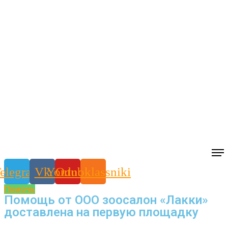
elegram
Vk
Youtube
Odnoklassniki
Помочь
Помощь от ООО зоосалон «Лакки»
доставлена на первую площадку