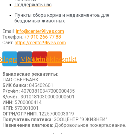
Поддержать нас
Пункты сбора корма и медикаментов для
бездомных животных
Email:
info@center9lives.com
Телефон:
+7 910 266 77 88
Сайт:
https://center9lives.com
elegram
Vk
Youtube
Odnoklassniki
Банковские реквизиты:
ПАО СБЕРБАНК
БИК банка:
045402601
Р/счёт:
40703810347000000435
К/счёт:
30101810300000000601
ИНН:
5700000414
КПП:
570001001
ОГРН/ОГРНИП:
1225700003319
Получатель платежа:
ЗООЦЕНТР “9 ЖИЗНЕЙ”
Назначение платежа:
Добровольное пожертвование.