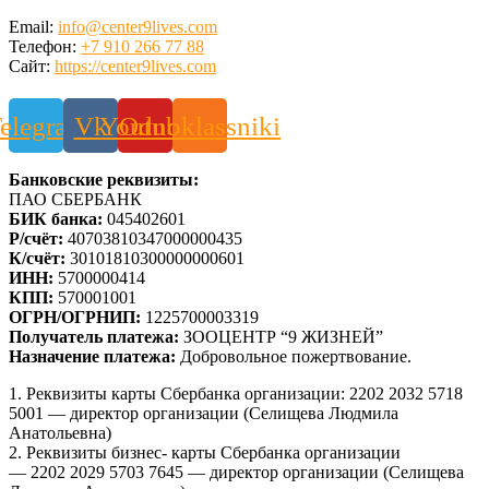
Email:
info@center9lives.com
Телефон:
+7 910 266 77 88
Сайт:
https://center9lives.com
elegram
Vk
Youtube
Odnoklassniki
Банковские реквизиты:
ПАО СБЕРБАНК
БИК банка:
045402601
Р/счёт:
40703810347000000435
К/счёт:
30101810300000000601
ИНН:
5700000414
КПП:
570001001
ОГРН/ОГРНИП:
1225700003319
Получатель платежа:
ЗООЦЕНТР “9 ЖИЗНЕЙ”
Назначение платежа:
Добровольное пожертвование.
1. Реквизиты карты Сбербанка организации: 2202 2032 5718
5001 — директор организации (Селищева Людмила
Анатольевна)
2. Реквизиты бизнес- карты Сбербанка организации
— 2202 2029 5703 7645 — директор организации (Селищева