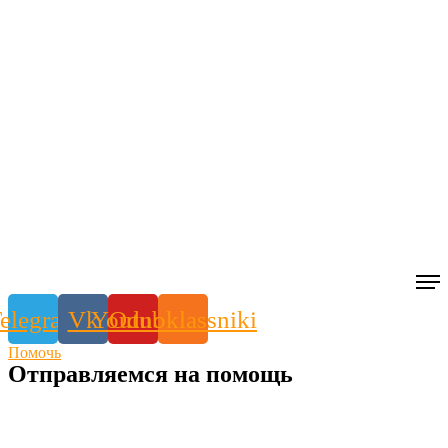
elegram
Vk
Youtube
Odnoklassniki
Помочь
Отправляемся на помощь