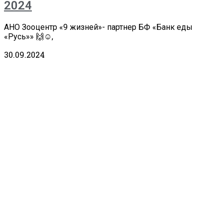
2024
АНО Зооцентр «9 жизней»- партнер БФ «Банк еды
«Русь»» 🙌☺️,
30.09.2024