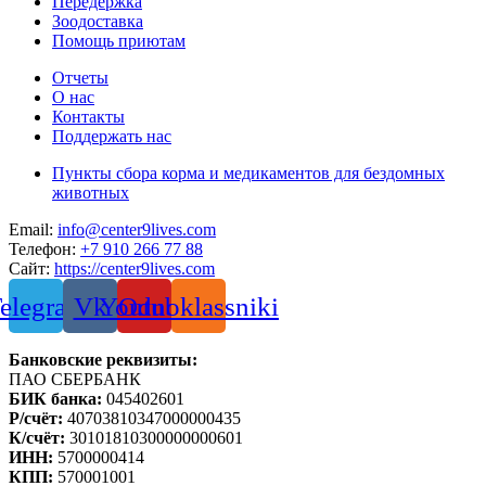
Передержка
Зоодоставка
Помощь приютам
Отчеты
О нас
Контакты
Поддержать нас
Пункты сбора корма и медикаментов для бездомных
животных
Email:
info@center9lives.com
Телефон:
+7 910 266 77 88
Сайт:
https://center9lives.com
elegram
Vk
Youtube
Odnoklassniki
Банковские реквизиты:
ПАО СБЕРБАНК
БИК банка:
045402601
Р/счёт:
40703810347000000435
К/счёт:
30101810300000000601
ИНН:
5700000414
КПП:
570001001